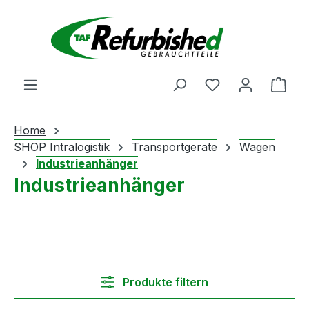
Zum Hauptinhalt springen
Du hast 0 Produ
Ware
Home
SHOP Intralogistik
Transportgeräte
Wagen
Industrieanhänger
Industrieanhänger
Produkte filtern