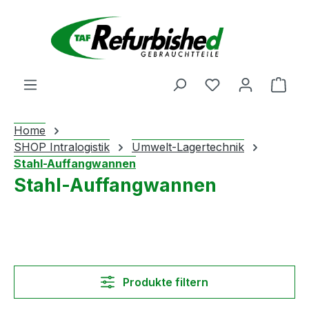
Zum Hauptinhalt springen
Du hast 0 Produ
Ware
Home
SHOP Intralogistik
Umwelt-Lagertechnik
Stahl-Auffangwannen
Stahl-Auffangwannen
Produkte filtern