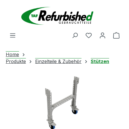
Zum Hauptinhalt springen
Du hast 0 Produ
Ware
Home
Produkte
Einzelteile & Zubehör
Stützen
Bildergalerie überspringen