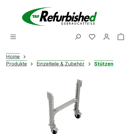
Zum Hauptinhalt springen
Du hast 0 Produ
Ware
Home
Produkte
Einzelteile & Zubehör
Stützen
Bildergalerie überspringen