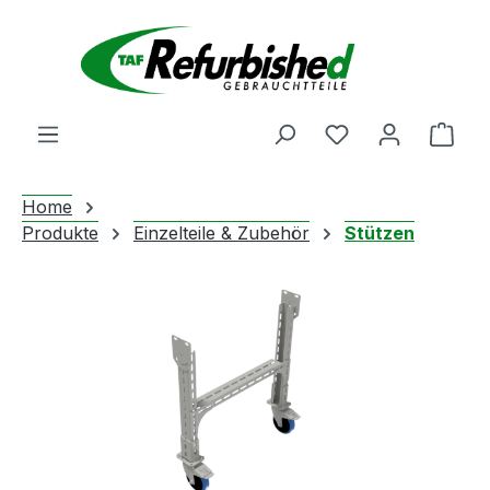
Zum Hauptinhalt springen
Du hast 0 Produ
Ware
Home
Produkte
Einzelteile & Zubehör
Stützen
Bildergalerie überspringen