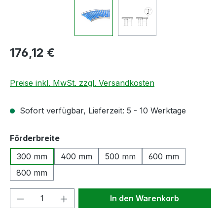
Regulärer Preis:
176,12 €
Preise inkl. MwSt. zzgl. Versandkosten
Sofort verfügbar, Lieferzeit: 5 - 10 Werktage
auswählen
Förderbreite
300 mm
400 mm
500 mm
600 mm
800 mm
Produkt Anzahl: Gib den gewünschten We
In den Warenkorb