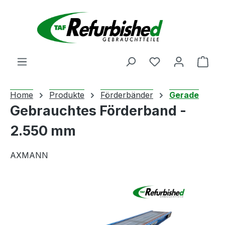
Zum Hauptinhalt springen
Du hast 0 Produ
Ware
Home
Produkte
Förderbänder
Gerade
Gebrauchtes Förderband -
2.550 mm
AXMANN
Bildergalerie überspringen