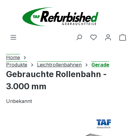
Zum Hauptinhalt springen
Du hast 0 Produ
Ware
Home
Produkte
Leichtrollenbahnen
Gerade
Gebrauchte Rollenbahn -
3.000 mm
Unbekannt
Bildergalerie überspringen