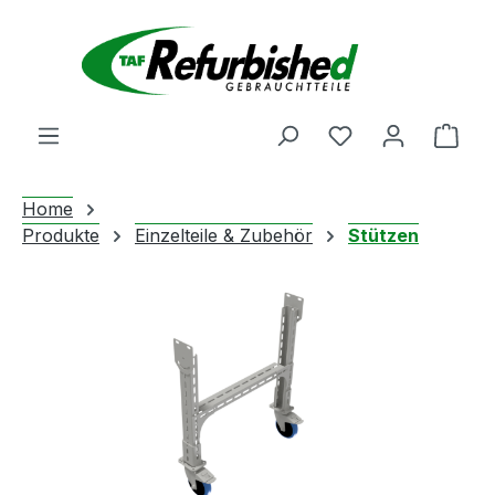
Zum Hauptinhalt springen
Du hast 0 Produ
Ware
Home
Produkte
Einzelteile & Zubehör
Stützen
Bildergalerie überspringen