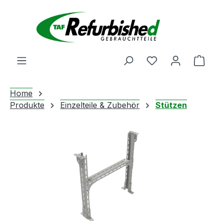
Zum Hauptinhalt springen
Du hast 0 Produ
Ware
Home
Produkte
Einzelteile & Zubehör
Stützen
Bildergalerie überspringen